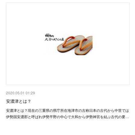
2020.05.01 01:29
安濃津とは？
安濃津とは？現在の三重県の県庁所在地津市の古称日本の古代から中世では
伊勢国安濃郡と呼ばれ伊勢平野の中心で大和から伊勢神宮を結ぶ古代の要…