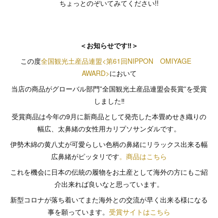
ちょっとのぞいてみてください!!
＜お知らせです‼＞
この度
全国観光土産品連盟<第61回NIPPON OMIYAGE
AWARD>
において
当店の商品がグローバル部門”全国観光土産品連盟会長賞”を受賞
しました‼
受賞商品は今年の9月に新商品として発売した本畳めせき織りの
幅広、太鼻緒の女性用カリプソサンダルです。
伊勢木綿の黄八丈が可愛らしい色柄の鼻緒にリラックス出来る幅
広鼻緒がピッタリです
。商品はこちら
これを機会に日本の伝統の履物をお土産として海外の方にもご紹
介出来れば良いなと思っています。
新型コロナが落ち着いてまた海外との交流が早く出来る様になる
事を願っています。
受賞サイトはこちら